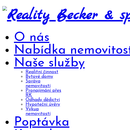
O nás
Nabídka nemovitost
Naše služby
Realitní činnost
Bytové domy
Správa
nemovitostí
Pronajímání přes
RK
Odhady dědictví
Hypoteční úvěry
Výkup
nemovitostí
Poptávka