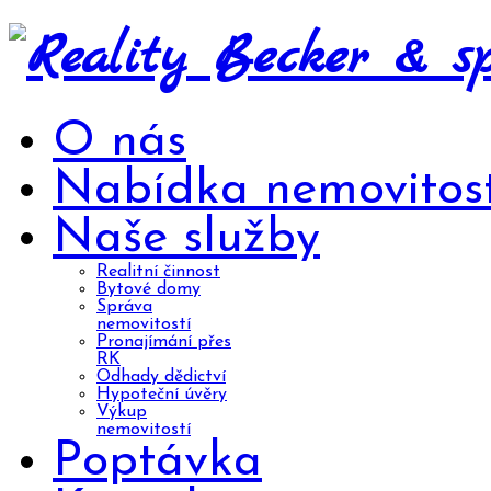
O nás
Nabídka nemovitost
Naše služby
Realitní činnost
Bytové domy
Správa
nemovitostí
Pronajímání přes
RK
Odhady dědictví
Hypoteční úvěry
Výkup
nemovitostí
Poptávka